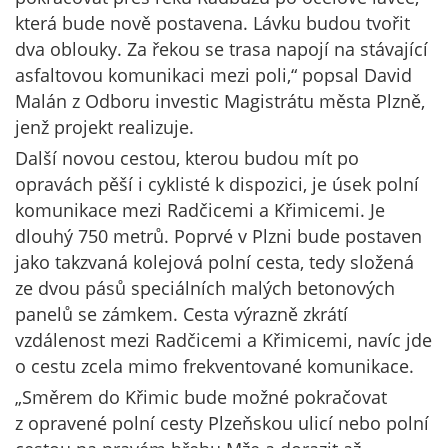
která bude nově postavena. Lávku budou tvořit
dva oblouky. Za řekou se trasa napojí na stávající
asfaltovou komunikaci mezi poli,“ popsal David
Malán z Odboru investic Magistrátu města Plzně,
jenž projekt realizuje.
Další novou cestou, kterou budou mít po
opravách pěší i cyklisté k dispozici, je úsek polní
komunikace mezi Radčicemi a Křimicemi. Je
dlouhý 750 metrů. Poprvé v Plzni bude postaven
jako takzvaná kolejová polní cesta, tedy složená
ze dvou pásů speciálních malých betonových
panelů se zámkem. Cesta výrazně zkrátí
vzdálenost mezi Radčicemi a Křimicemi, navíc jde
o cestu zcela mimo frekventované komunikace.
„Směrem do Křimic bude možné pokračovat
z opravené polní cesty Plzeňskou ulicí nebo polní