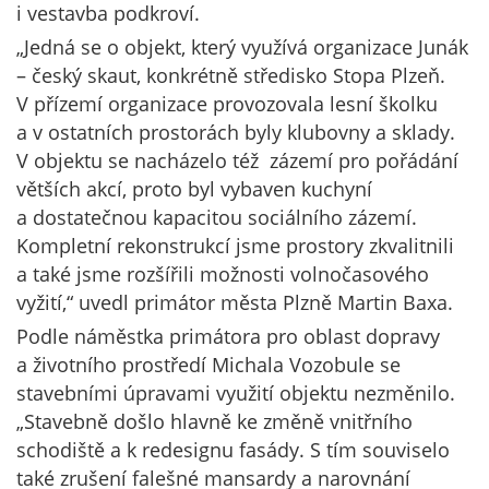
i vestavba podkroví.
„Jedná se o objekt, který využívá organizace Junák
– český skaut, konkrétně středisko Stopa Plzeň.
V přízemí organizace provozovala lesní školku
a v ostatních prostorách byly klubovny a sklady.
V objektu se nacházelo též zázemí pro pořádání
větších akcí, proto byl vybaven kuchyní
a dostatečnou kapacitou sociálního zázemí.
Kompletní rekonstrukcí jsme prostory zkvalitnili
a také jsme rozšířili možnosti volnočasového
vyžití,“ uvedl primátor města Plzně Martin Baxa.
Podle náměstka primátora pro oblast dopravy
a životního prostředí Michala Vozobule se
stavebními úpravami využití objektu nezměnilo.
„Stavebně došlo hlavně ke změně vnitřního
schodiště a k redesignu fasády. S tím souviselo
také zrušení falešné mansardy a narovnání