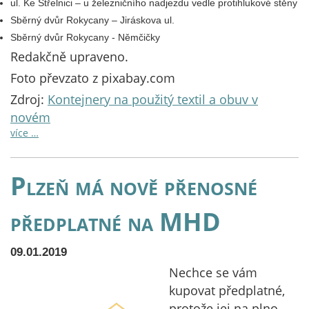
ul. Ke Střelnici – u železničního nadjezdu vedle protihlukové stěny
Sběrný dvůr Rokycany – Jiráskova ul.
Sběrný dvůr Rokycany - Němčičky
Redakčně upraveno.
Foto převzato z pixabay.com
Zdroj:
Kontejnery na použitý textil a obuv v
novém
více …
Plzeň má nově přenosné
předplatné na MHD
09.01.2019
Nechce se vám
kupovat předplatné,
protože jej na plno