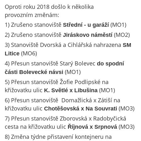
Oproti roku 2018 došlo k několika
provozním změnám:
1) Zrušeno stanoviště
(MO1)
Střední
- u garáží
2) Zrušeno stanoviště
(MO2)
Jiráskovo náměstí
3) Stanoviště Dvorská a Cihlářská nahrazena
SM
(MO6)
Litice
4) Přesun stanoviště Starý Bolevec
do spodní
(MO1)
části Bolevecké návsi
5) Přesun stanoviště Žofie Podlipské na
křižovatku ulic
(MO1)
K. Světlé x Libušina
6) Přesun stanoviště Domažlická x Zátiší na
křižovatku ulic
(MO3)
Chotěšovská x Na Souvrati
7) Přesun stanoviště Zborovská x Radobyčická
cesta na křižovatku ulic
(MO3)
Říjnová x Srpnová
8) Změna týdne přistavení kontejneru na