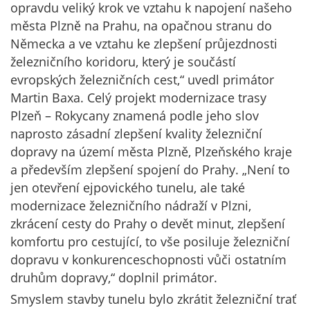
opravdu veliký krok ve vztahu k napojení našeho
města Plzně na Prahu, na opačnou stranu do
Německa a ve vztahu ke zlepšení průjezdnosti
železničního koridoru, který je součástí
evropských železničních cest,“ uvedl primátor
Martin Baxa. Celý projekt modernizace trasy
Plzeň – Rokycany znamená podle jeho slov
naprosto zásadní zlepšení kvality železniční
dopravy na území města Plzně, Plzeňského kraje
a především zlepšení spojení do Prahy. „Není to
jen otevření ejpovického tunelu, ale také
modernizace železničního nádraží v Plzni,
zkrácení cesty do Prahy o devět minut, zlepšení
komfortu pro cestující, to vše posiluje železniční
dopravu v konkurenceschopnosti vůči ostatním
druhům dopravy,“ doplnil primátor.
Smyslem stavby tunelu bylo zkrátit železniční trať