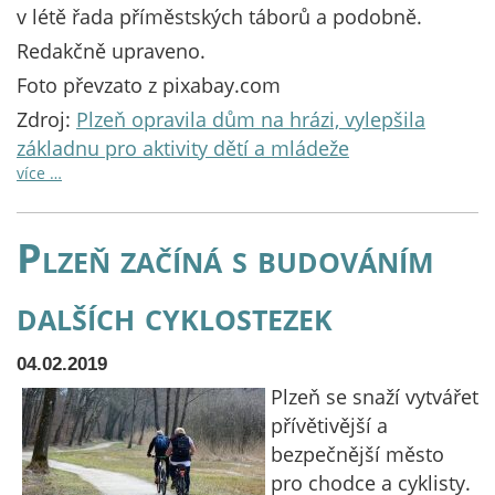
v létě řada příměstských táborů a podobně.
Redakčně upraveno.
Foto převzato z pixabay.com
Zdroj:
Plzeň opravila dům na hrázi, vylepšila
základnu pro aktivity dětí a mládeže
více …
Plzeň začíná s budováním
dalších cyklostezek
04.02.2019
Plzeň se snaží vytvářet
přívětivější a
bezpečnější město
pro chodce a cyklisty.