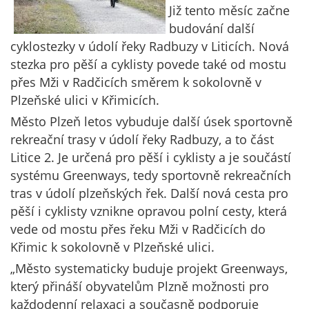
Již tento měsíc začne
budování další
cyklostezky v údolí řeky Radbuzy v Liticích. Nová
stezka pro pěší a cyklisty povede také od mostu
přes Mži v Radčicích směrem k sokolovně v
Plzeňské ulici v Křimicích.
Město Plzeň letos vybuduje další úsek sportovně
rekreační trasy v údolí řeky Radbuzy, a to část
Litice 2. Je určená pro pěší i cyklisty a je součástí
systému Greenways, tedy sportovně rekreačních
tras v údolí plzeňských řek. Další nová cesta pro
pěší i cyklisty vznikne opravou polní cesty, která
vede od mostu přes řeku Mži v Radčicích do
Křimic k sokolovně v Plzeňské ulici.
„Město systematicky buduje projekt Greenways,
který přináší obyvatelům Plzně možnosti pro
každodenní relaxaci a současně podporuje