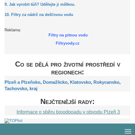
9. Jak vyrobit tůň? Udělejte ji mělkou.
10. Filtry za nádrž na dešťovou vodu
Reklama:
Filtry na pitnou vodu
Filtryvody.cz
Co se dělá pro životní prostředí v
regionech:
Plzeň a Plzeňsko
,
Domažlicko
,
Klatovsko
,
Rokycansko
,
Tachovsko
,
kraj
Nejčtenější rady:
Informace o sběru bioodpoadu v obvodu Plzeň 3
Zob