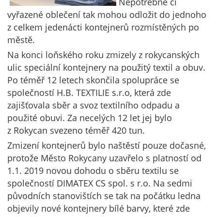
Nepotřebné či
vyřazené oblečení tak mohou odložit do jednoho
z celkem jedenácti kontejnerů rozmístěných po
městě.
Na konci loňského roku zmizely z rokycanských
ulic speciální kontejnery na použitý textil a obuv.
Po téměř 12 letech skončila spolupráce se
společností H.B. TEXTILIE s.r.o, která zde
zajišťovala sběr a svoz textilního odpadu a
použité obuvi. Za necelých 12 let jej bylo
z Rokycan svezeno téměř 420 tun.
Zmizení kontejnerů bylo naštěstí pouze dočasné,
protože Město Rokycany uzavřelo s platností od
1.1. 2019 novou dohodu o sběru textilu se
společností DIMATEX CS spol. s r.o. Na sedmi
původních stanovištích se tak na počátku ledna
objevily nové kontejnery bílé barvy, které zde