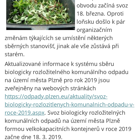
obvodu začíná svoz
18. března. Oproti
loňsku došlo k pár
organizačním
změnám týkajících se umístění některých
sběrných stanovišť, jinak ale vše zůstává při
starém.
Aktualizované informace k systému sběru
biologicky rozložitelného komunálního odpadu
na území města Plzně pro rok 2019 jsou
zveřejněny na webových stránkách
https://odpady.plzen.eu/aktuality/svoz-
biologicky-rozlozitlenych-komunalnich-odpadu-v-
roce-2019.aspx
. Svoz biologicky rozložitelných
komunálních odpadů na území města Plzně
formou velkokapacitních kontejnerů v roce 2019
začne dne 18. 3. 2019.