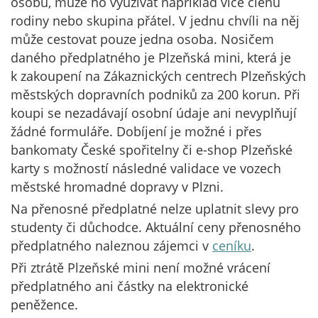
osobu, může ho využívat například více členů
rodiny nebo skupina přátel. V jednu chvíli na něj
může cestovat pouze jedna osoba. Nosičem
daného předplatného je Plzeňská mini, která je
k zakoupení na Zákaznických centrech Plzeňských
městských dopravních podniků za 200 korun. Při
koupi se nezadávají osobní údaje ani nevyplňují
žádné formuláře. Dobíjení je možné i přes
bankomaty České spořitelny či e-shop Plzeňské
karty s možností následné validace ve vozech
městské hromadné dopravy v Plzni.
Na přenosné předplatné nelze uplatnit slevy pro
studenty či důchodce. Aktuální ceny přenosného
předplatného naleznou zájemci v
ceníku
.
Při ztrátě Plzeňské mini není možné vrácení
předplatného ani částky na elektronické
peněžence.