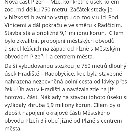
Nová část Plzeň – Mže, konkrétně úsek kolem
zoo, má délku 750 metrů. Začátek stezky je
v blízkosti hlavního vstupu do zoo v ulici Pod
Vinicemi a dál pokračuje ve směru k Radčicím.
Stavba stála přibližně 9,1 milionu korun. Cílem
bylo zkvalitnit propojení městských obvodů
a sídel ležících na západ od Plzně s Městským
obvodem Plzeň 1 a centrem města.
Další vybudovanou stezkou je 750 metrů dlouhý
úsek Hradiště – Radobyčice, kde byla stavebně
nahrazena nezpevněná polní cesta od lávky přes
řeku Úhlavu v Hradišti a navázala zde na již
hotovou část. Náklady na stavbu tohoto úseku si
vyžádaly zhruba 5,9 miliony korun. Cílem bylo
zlepšit napojení okrajové části Městského
obvodu Plzeň 3 i obcí jižně od Plzně s centrem
města.