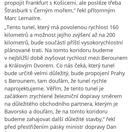
propojit Frankfurt s Košicemi, ale posléze třeba
Štrasburk s Černým mořem,“ řekl přítomným
Marc Lemaitre.
„Tento tunel, který má povolenou rychlost 160
kilometrů a možnost jejího zvýšení až na 200
kilometrů, bude součástí příští vysokorychlostní
plánované trati. Na tomto koridoru budeme
v nejbližší době zvyšovat rychlost mezi Berounem
a Královým Dvorem. Co nás čeká, který tunel
bude určitě velmi důležitý, bude propojení Prahy
s Berounem, tam doufám, že tunel rychle
naprojektujeme. Věřím, že tento tunel je
začátkem zrychlené železniční dopravy směrem
na důležitého obchodního partnera, kterým je
Bavorsko a doufám, že na tomto koridoru
budeme zahajovat další důležité stavby,“ řekl
před přestřižením pásky ministr dopravy Dan