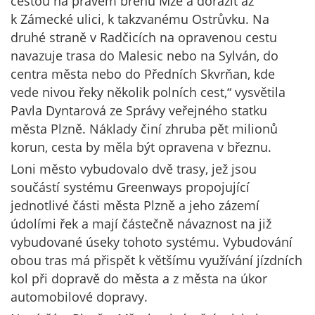
cestou na pravém břehu Mže a dorazit až
k Zámecké ulici, k takzvanému Ostrůvku. Na
druhé straně v Radčicích na opravenou cestu
navazuje trasa do Malesic nebo na Sylván, do
centra města nebo do Předních Skvrňan, kde
vede nivou řeky několik polních cest,“ vysvětila
Pavla Dyntarová ze Správy veřejného statku
města Plzně. Náklady činí zhruba pět milionů
korun, cesta by měla být opravena v březnu.
Loni město vybudovalo dvě trasy, jež jsou
součástí systému Greenways propojující
jednotlivé části města Plzně a jeho zázemí
údolími řek a mají částečně návaznost na již
vybudované úseky tohoto systému. Vybudování
obou tras má přispět k většímu využívání jízdních
kol při dopravě do města a z města na úkor
automobilové dopravy.