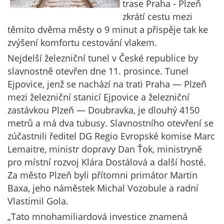
trase Praha - Plzeň
zkrátí cestu mezi
těmito dvěma městy o 9 minut a přispěje tak ke
zvýšení komfortu cestování vlakem.
Nejdelší železniční tunel v České republice by
slavnostně otevřen dne 11. prosince. Tunel
Ejpovice, jenž se nachází na trati Praha — Plzeň
mezi železniční stanicí Ejpovice a železniční
zastávkou Plzeň — Doubravka, je dlouhý 4150
metrů a má dva tubusy. Slavnostního otevření se
zúčastnili ředitel DG Regio Evropské komise Marc
Lemaitre, ministr dopravy Dan Ťok, ministryně
pro místní rozvoj Klára Dostálová a další hosté.
Za město Plzeň byli přítomni primátor Martin
Baxa, jeho náměstek Michal Vozobule a radní
Vlastimil Gola.
„Tato mnohamiliardová investice znamená