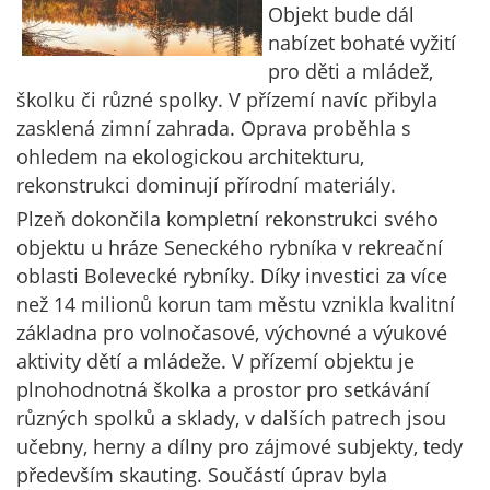
Objekt bude dál
nabízet bohaté vyžití
pro děti a mládež,
školku či různé spolky. V přízemí navíc přibyla
zasklená zimní zahrada. Oprava proběhla s
ohledem na ekologickou architekturu,
rekonstrukci dominují přírodní materiály.
Plzeň dokončila kompletní rekonstrukci svého
objektu u hráze Seneckého rybníka v rekreační
oblasti Bolevecké rybníky. Díky investici za více
než 14 milionů korun tam městu vznikla kvalitní
základna pro volnočasové, výchovné a výukové
aktivity dětí a mládeže. V přízemí objektu je
plnohodnotná školka a prostor pro setkávání
různých spolků a sklady, v dalších patrech jsou
učebny, herny a dílny pro zájmové subjekty, tedy
především skauting. Součástí úprav byla