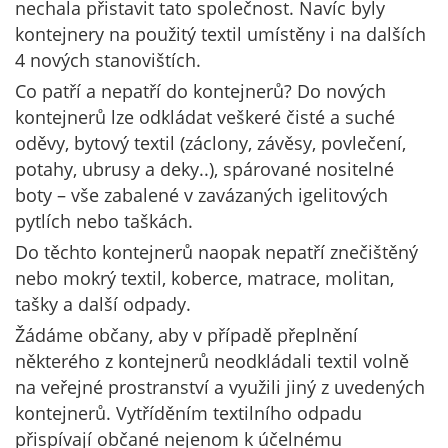
nechala přistavit tato společnost. Navíc byly
kontejnery na použitý textil umístěny i na dalších
4 nových stanovištích.
Co patří a nepatří do kontejnerů? Do nových
kontejnerů lze odkládat veškeré čisté a suché
oděvy, bytový textil (záclony, závěsy, povlečení,
potahy, ubrusy a deky..), spárované nositelné
boty – vše zabalené v zavázaných igelitových
pytlích nebo taškách.
Do těchto kontejnerů naopak nepatří znečištěný
nebo mokrý textil, koberce, matrace, molitan,
tašky a další odpady.
Žádáme občany, aby v případě přeplnění
některého z kontejnerů neodkládali textil volně
na veřejné prostranství a využili jiný z uvedených
kontejnerů. Vytříděním textilního odpadu
přispívají občané nejenom k účelnému