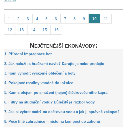
1
2
3
4
5
6
7
8
9
10
11
12
13
14
15
16
Nejčtenější ekonávody:
1. Přírodní impregnace bot
2. Jak naložit s hračkami navíc? Darujte je nebo prodejte
3. Kam vyhodit vyřazené oblečení a boty
4. Pokojové rostliny vhodné do ložnice
5. Kam s olejem po smažení (nejen) štědrovečerního kapra
6. Filtry na studniční vodu? Důležitý je rozbor vody.
7. Jak si vybrat nádrž na dešťovou vodu a jak ji správně zakopat?
8. Péče líné zahradnice - místo na kompost do záhonů