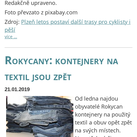
Redakčně upraveno.
Foto převzato z pixabay.com
Zdroj:
Plzeň letos postaví další trasy pro cyklisty i
pěší
více …
Rokycany: kontejnery na
textil jsou zpět
21.01.2019
Od ledna najdou
obyvatelé Rokycan
kontejnery na použitý
textil a obuv opět zpět
na svých místech.