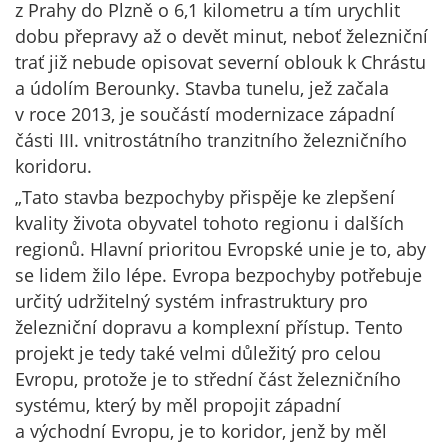
z Prahy do Plzně o 6,1 kilometru a tím urychlit
dobu přepravy až o devět minut, neboť železniční
trať již nebude opisovat severní oblouk k Chrástu
a údolím Berounky. Stavba tunelu, jež začala
v roce 2013, je součástí modernizace západní
části III. vnitrostátního tranzitního železničního
koridoru.
„Tato stavba bezpochyby přispěje ke zlepšení
kvality života obyvatel tohoto regionu i dalších
regionů. Hlavní prioritou Evropské unie je to, aby
se lidem žilo lépe. Evropa bezpochyby potřebuje
určitý udržitelný systém infrastruktury pro
železniční dopravu a komplexní přístup. Tento
projekt je tedy také velmi důležitý pro celou
Evropu, protože je to střední část železničního
systému, který by měl propojit západní
a východní Evropu, je to koridor, jenž by měl