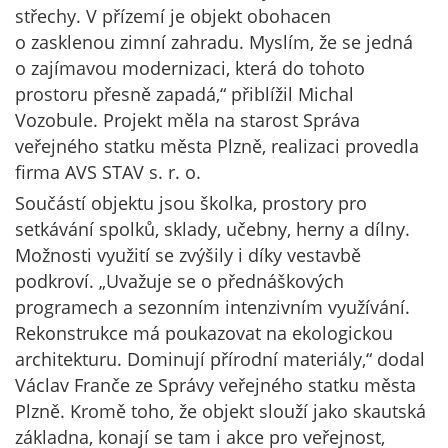
střechy. V přízemí je objekt obohacen
o zasklenou zimní zahradu. Myslím, že se jedná
o zajímavou modernizaci, která do tohoto
prostoru přesně zapadá,“ přiblížil Michal
Vozobule. Projekt měla na starost Správa
veřejného statku města Plzně, realizaci provedla
firma AVS STAV s. r. o.
Součástí objektu jsou školka, prostory pro
setkávání spolků, sklady, učebny, herny a dílny.
Možnosti využití se zvýšily i díky vestavbě
podkroví. „Uvažuje se o přednáškových
programech a sezonním intenzivním využívání.
Rekonstrukce má poukazovat na ekologickou
architekturu. Dominují přírodní materiály,“ dodal
Václav Franče ze Správy veřejného statku města
Plzně. Kromě toho, že objekt slouží jako skautská
základna, konají se tam i akce pro veřejnost,