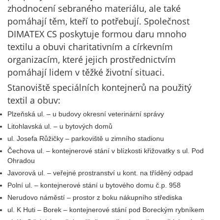
zhodnocení sebraného materiálu, ale také
pomáhají těm, kteří to potřebují. Společnost
DIMATEX CS poskytuje formou daru mnoho
textilu a obuvi charitativním a církevním
organizacím, které jejich prostřednictvím
pomáhají lidem v těžké životní situaci.
Stanoviště speciálních kontejnerů na použitý
textil a obuv:
Plzeňská ul. – u budovy okresní veterinární správy
Litohlavská ul. – u bytových domů
ul. Josefa Růžičky – parkoviště u zimního stadionu
Čechova ul. – kontejnerové stání v blízkosti křižovatky s ul. Pod
Ohradou
Javorová ul. – veřejné prostranství u kont. na tříděný odpad
Polní ul. – kontejnerové stání u bytového domu č.p. 958
Nerudovo náměstí – prostor z boku nákupního střediska
ul. K Huti – Borek – kontejnerové stání pod Boreckým rybníkem