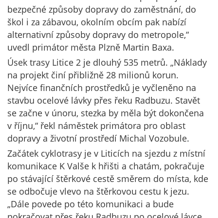
bezpečné způsoby dopravy do zaměstnání, do
škol i za zábavou, okolním obcím pak nabízí
alternativní způsoby dopravy do metropole,“
uvedl primátor města Plzně Martin Baxa.
Úsek trasy Litice 2 je dlouhý 535 metrů. „Náklady
na projekt činí přibližně 28 milionů korun.
Nejvíce finančních prostředků je vyčleněno na
stavbu ocelové lávky přes řeku Radbuzu. Stavět
se začne v únoru, stezka by měla být dokončena
v říjnu,“ řekl náměstek primátora pro oblast
dopravy a životní prostředí Michal Vozobule.
Začátek cyklotrasy je v Liticích na sjezdu z místní
komunikace K Valše k hřišti a chatám, pokračuje
po stávající štěrkové cestě směrem do místa, kde
se odbočuje vlevo na štěrkovou cestu k jezu.
„Dále povede po této komunikaci a bude
pokračovat přes řeku Radbuzu po ocelové lávce,