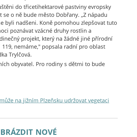
uštěni do třicetihektarové pastviny evropsky
at se o ně bude město Dobřany. „Z nápadu
me byli nadšeni. Koně pomohou zlepšovat tuto
oci poznávat vzácné druhy rostlin a
jedinečný projekt, který na žádné jiné přírodní
i 119, nemáme," popsala radní pro oblast
dka Trylčová.
ních obyvatel. Pro rodiny s dětmi to bude
může na jižním Plzeňsku udržovat vegetaci
brázdit nové