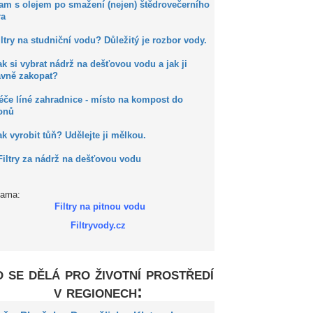
Kam s olejem po smažení (nejen) štědrovečerního
ra
iltry na studniční vodu? Důležitý je rozbor vody.
ak si vybrat nádrž na dešťovou vodu a jak ji
ávně zakopat?
éče líné zahradnice - místo na kompost do
onů
ak vyrobit tůň? Udělejte ji mělkou.
Filtry za nádrž na dešťovou vodu
lama:
Filtry na pitnou vodu
Filtryvody.cz
 se dělá pro životní prostředí
v regionech: