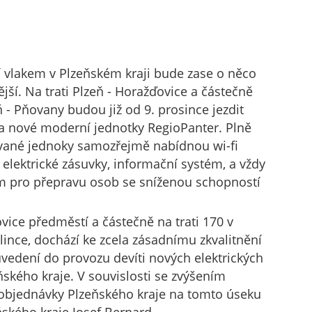
 vlakem v Plzeňském kraji bude zase o něco
jší. Na trati Plzeň - Horažďovice a částečně
ň - Pňovany budou již od 9. prosince jezdit
a nové moderní jednotky RegioPanter. Plně
vané jednoky samozřejmě nabídnou wi-fi
, elektrické zásuvky, informační systém, a vždy
m pro přepravu osob se sníženou schopností
vice předměstí a částečně na trati 170 v
lince, dochází ke zcela zásadnímu zkvalitnění
uvedení do provozu devíti nových elektrických
ského kraje. V souvislosti se zvýšením
 objednávky Plzeňského kraje na tomto úseku