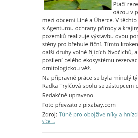
Ptačí rez
oázou v p
mezi obcemi Líně a Úherce. V těchto
s Agenturou ochrany přírody a kraji
pozemků realizuje výstavbu dvou pom
stěny pro břehule říční. Tímto kroke
další druhy volně žijících živočichů, 
posílení celého ekosystému rezervace
ornitologickou věž.
Na přípravné práce se byla minulý tý
Radka Trylčová spolu se zástupcem o
Redakčně upraveno.
Foto převzato z pixabay.com
Zdroj:
Tůně pro obojživelníky a hnízd
více …