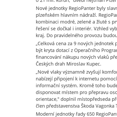
o 21 mil. korun," uvedl hejtman Plze
Nové jednotky RegioPanter byly slav
plzeňském hlavním nádraží. RegioPan
kombinaci modré, zelené a žluté s p
řešení se dočkal i interiér. Vzhled vy
kraj. Do pravidelného provozu budou
„Celková cena za 9 nových jednotek 
být kryta dotací z Operačního Progr
financování nákupu nových vlaků pře
Českých drah Miroslav Kupec.
„Nové vlaky významně zvyšují komfort
nabízejí připojení k internetu pomoc
informační systém. Kromě toho bude
disponovat místem pro přepravu oso
orientace," doplnil místopředseda p
člen představenstva Škoda Vagonka 
Moderní jednotky řady 650 RegioPant