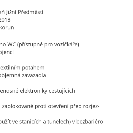
ň Jižní Předměstí
2018
 korun
o WC (přístupné pro vozíčkáře)
ojenci
extilním potahem
 objemná zavazadla
enosné elektroniky cestujících
 zablokované proti otevření před rozjez-
ít ve stanicích a tunelech) v bezbariéro-