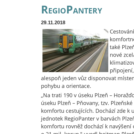
RegioPantery
29.11.2018
Cestování
komfortně
také Plze
nové zcel
klimatizo
připojení
alespoň jeden vůz disponovat míste
pohybu a orientace.
„Na trati 190 v úseku Plzeň – Horažďo
úseku Plzeň – Pňovany, tzv. Plzeňské 
komfortu cestujících. Dochází zde k 
jednotek RegioPanter v barvách Plzeň
komfortu rovněž dochází k navýšení