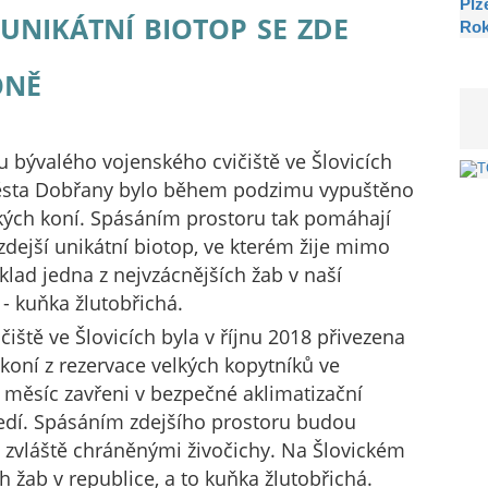
Plz
unikátní biotop se zde
Ro
oně
u bývalého vojenského cvičiště ve Šlovicích
ěsta Dobřany bylo během podzimu vypuštěno
kých koní. Spásáním prostoru tak pomáhají
zdejší unikátní biotop, ve kterém žije mimo
íklad jedna z nejvzácnějších žab v naší
 - kuňka žlutobřichá.
iště ve Šlovicích byla v říjnu 2018 přivezena
koní z rezervace velkých kopytníků ve
i měsíc zavřeni v bezpečné aklimatizační
ředí. Spásáním zdejšího prostoru budou
 zvláště chráněnými živočichy. Na Šlovickém
h žab v republice, a to kuňka žlutobřichá.