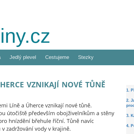
iny.cz
a
Jedlý plevel
Cestujeme
Stezky
herce vznikají nové tůně
1. 
2. J
mi Líně a Úherce vznikají nové tůně.
prod
u útočiště především obojživelníkům a stěny
3. 
pro hnízdění břehule říční. Tůně navíc
4. P
 zadržování vody v krajině.