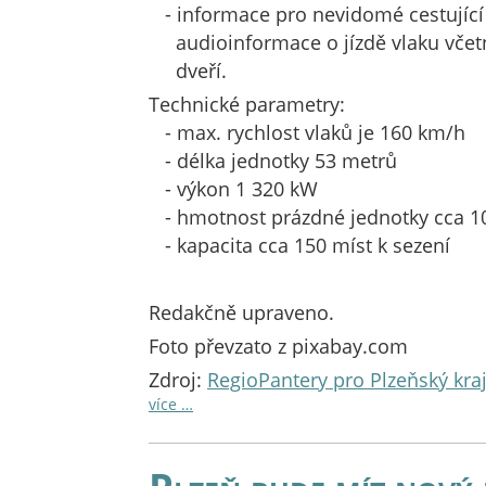
- informace pro nevidomé cestující
audioinformace o jízdě vlaku včetně
dveří.
Technické parametry:
- max. rychlost vlaků je 160 km/h
- délka jednotky 53 metrů
- výkon 1 320 kW
- hmotnost prázdné jednotky cca 103
- kapacita cca 150 míst k sezení
Redakčně upraveno.
Foto převzato z pixabay.com
Zdroj:
RegioPantery pro Plzeňský kraj
více …