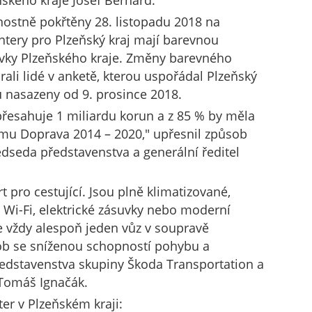
ňského kraje Josef Bernard.
nostně pokřtěny 28. listopadu 2018 na
tery pro Plzeňský kraj mají barevnou
rvky Plzeňského kraje. Změny barevného
brali lidé v anketě, kterou uspořádal Plzeňský
 nasazeny od 9. prosince 2018.
přesahuje 1 miliardu korun a z 85 % by měla
amu Doprava 2014 – 2020," upřesnil způsob
dseda představenstva a generální ředitel
 pro cestující. Jsou plně klimatizované,
í Wi-Fi, elektrické zásuvky nebo moderní
 vždy alespoň jeden vůz v soupravě
b se sníženou schopností pohybu a
ředstavenstva skupiny Škoda Transportation a
Tomáš Ignačák.
er v Plzeňském kraji: