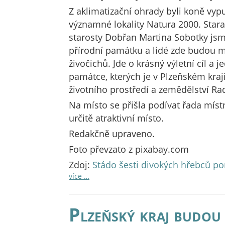
Z aklimatizační ohrady byli koně vyp
významné lokality Natura 2000. Star
starosty Dobřan Martina Sobotky js
přírodní památku a lidé zde budou m
živočichů. Jde o krásný výletní cíl a 
památce, kterých je v Plzeňském kraj
životního prostředí a zemědělství Ra
Na místo se přišla podívat řada míst
určitě atraktivní místo.
Redakčně upraveno.
Foto převzato z pixabay.com
Zdoj:
Stádo šesti divokých hřebců po
více …
Plzeňský kraj budou 