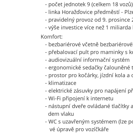
- počet jednotek 9 (celkem 18 vozů)
- linka Horažďovice předměstí - Plze
- pravidelný provoz od 9. prosince 
- výše investice více než 1 miliarda
Komfort:
- bezbariérové včetně bezbariérovéh
- přebalovací pult pro maminky s k
- audiovizuální informační systém
- ergonomické sedačky čalouněné t
- prostor pro kočárky, jízdní kola a
- klimatizace
- elektrické zásuvky pro napájení př
- Wi-Fi připojení k internetu
- nástupní dveře ovládané tlačítky a
dem vlaku
- WC s uzavřeným systémem (lze použ
vé úpravě pro vozíčkáře