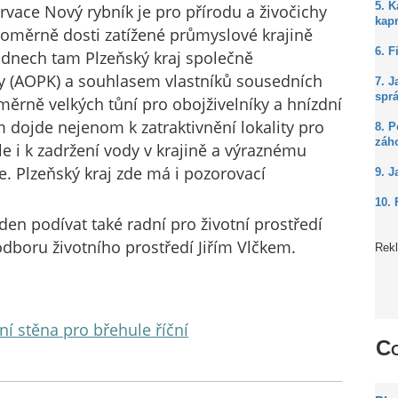
5. 
ervace Nový rybník je pro přírodu a živočichy
kap
oměrně dosti zatížené průmyslové krajině
6. F
 dnech tam Plzeňský kraj společně
ny (AOPK) a souhlasem vlastníků sousedních
7. J
spr
ěrně velkých tůní pro obojživelníky a hnízdní
m dojde nejenom k zatraktivnění lokality pro
8. P
záh
ale i k zadržení vody v krajině a výraznému
. Plzeňský kraj zde má i pozorovací
9. J
10. 
den podívat také radní pro životní prostředí
dboru životního prostředí Jiřím Vlčkem.
Rek
ní stěna pro břehule říční
Co