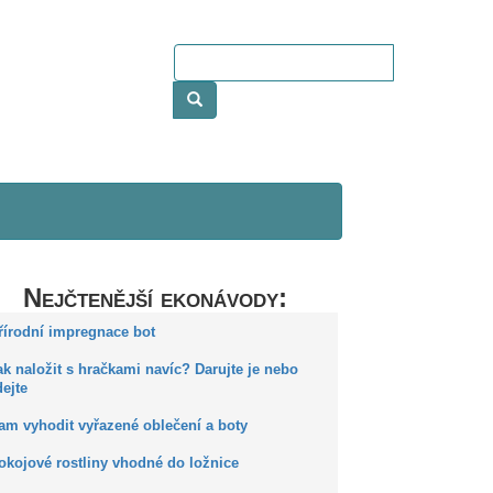
Nejčtenější ekonávody:
Přírodní impregnace bot
ak naložit s hračkami navíc? Darujte je nebo
ejte
Kam vyhodit vyřazené oblečení a boty
okojové rostliny vhodné do ložnice