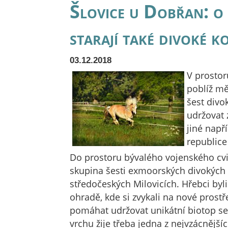
Šlovice u Dobřan: o 
starají také divoké k
03.12.2018
V prostor
poblíž m
šest divo
udržovat 
jiné např
republice
Do prostoru bývalého vojenského cvič
skupina šesti exmoorských divokých 
středočeských Milovicích. Hřebci byl
ohradě, kde si zvykali na nové prost
pomáhat udržovat unikátní biotop se
vrchu žije třeba jedna z nejvzácnějšíc