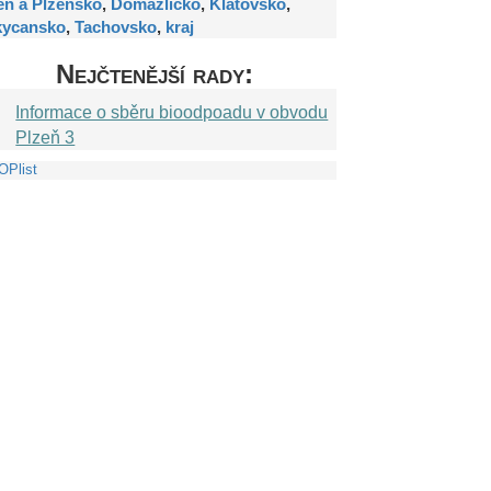
eň a Plzeňsko
,
Domažlicko
,
Klatovsko
,
kycansko
,
Tachovsko
,
kraj
Nejčtenější rady:
Informace o sběru bioodpoadu v obvodu
Plzeň 3