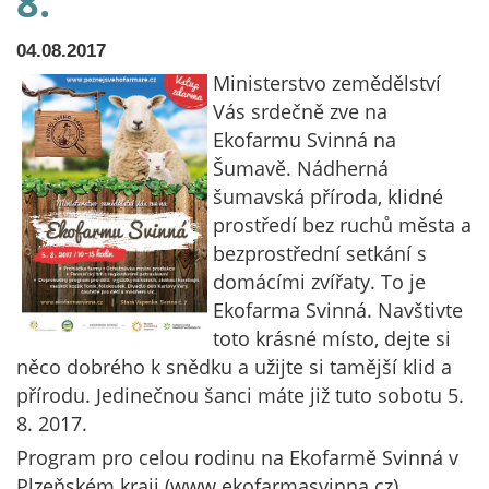
8.
04.08.2017
Ministerstvo zemědělství
Vás srdečně zve na
Ekofarmu Svinná na
Šumavě. Nádherná
šumavská příroda, klidné
prostředí bez ruchů města a
bezprostřední setkání s
domácími zvířaty. To je
Ekofarma Svinná. Navštivte
toto krásné místo, dejte si
něco dobrého k snědku a užijte si tamější klid a
přírodu. Jedinečnou šanci máte již tuto sobotu 5.
8. 2017.
Program pro celou rodinu na Ekofarmě Svinná v
Plzeňském kraji (www.ekofarmasvinna.cz)