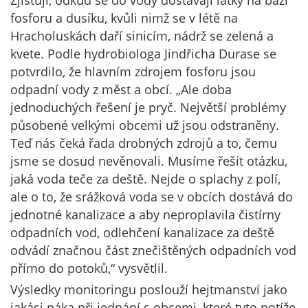
Zjišťují, odkud se do vody dostávají látky na bázi
fosforu a dusíku, kvůli nimž se v létě na
Hracholuskách daří sinicím, nádrž se zelená a
kvete. Podle hydrobiologa Jindřicha Durase se
potvrdilo, že hlavním zdrojem fosforu jsou
odpadní vody z měst a obcí. „Ale doba
jednoduchých řešení je pryč. Největší problémy
působené velkými obcemi už jsou odstraněny.
Teď nás čeká řada drobných zdrojů a to, čemu
jsme se dosud nevěnovali. Musíme řešit otázku,
jaká voda teče za deště. Nejde o splachy z polí,
ale o to, že srážková voda se v obcích dostává do
jednotné kanalizace a aby neproplavila čistírny
odpadních vod, odlehčení kanalizace za deště
odvádí značnou část znečištěných odpadních vod
přímo do potoků,“ vysvětlil.
Výsledky monitoringu poslouží hejtmanství jako
jakási páka při jednání s obcemi, které tyto potíže