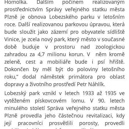
Homolka. Dalším počinem realizovaným
prostřednictvím Správy veřejného statku města
Plzně je obnova Lobezského parku v letošním
roce. Další realizovanou parkovou úpravou, která
bude sloužit jako zázemí pro obyvatele sídliště
Vinice, je zcela nový park, který město v současné
době buduje v prostoru nad zoologickou
zahradou za 4,7 milionu korun. V něm kromě
zeleně, cest a mobiliáře bude i psí hřiště.
Dokončen by měl být do poloviny letošního
roku,“ dodal náměstek primátora pro oblast
dopravy a životního prostředí Petr Náhlík.
Lobezský park vznikl v letech 1933 až 1935 ve
vytěženém pískovcovém lomu. V 90. letech
minulého století Správa veřejného statku města
Plzně provedla jeho částečnou revitalizaci, kdy
její pracovníci prosvětlili porosty, provedli