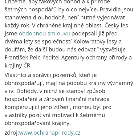
Chceme, aby takových dohod a k přírodě
šetrných hospodářů bylo co nejvíce. Pravidla jsou
stanovena dlouhodobě, není nutné vyjednávat
každý rok. V chráněné krajinné oblasti Český les
jsme
obdobnou smlouvu
podepsali již před
dvěma lety se společností Kolowratovy lesy a
doufám, že další budou následovat,“ vysvětluje
František Pelc, ředitel Agentury ochrany přírody a
krajiny ČR.
Vlastníci a správci pozemků, kteří je
obhospodařují, mají na podobu krajiny významný
vliv. Dohody, v nichž se stanoví způsob
hospodaření a zároveň finanční náhrada
kompenzující jeho ztížení, mohou být pro
vlastníky pozitivní motivací k šetrnému
obhospodařování krajiny.
zdroj:
www.ochranaprirody.cz