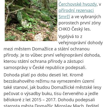
Čerchovské hvozdy
, v
přírodní rezervaci
Smrčí
a ve vybraných
porostech první zóny
CHKO Český les.
Vyplývá to z
veřejnoprávní dohody
mezi městem Domažlice a státní ochranou
přírody. Je to vůbec první veřejnoprávní dohoda,
kterou státní ochrana přírody a zástupci
samosprávy v České republice podepsali.
Dohoda platí po dobu deseti let. Kromě
bezzásahového režimu na vymezeném území
také stanoví, jak budou Domažlické městské lesy
pečovat o výsadby buku, tisu červeného a jedle
bělokoré z let 2015 – 2017. Dohodu podepsali
starosta města Domažlic Miroslav Mach, ředitel