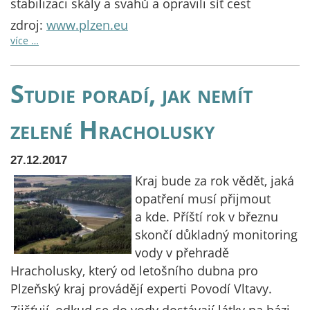
stabilizaci skály a svahů a opravili síť cest
zdroj:
www.plzen.eu
více …
Studie poradí, jak nemít
zelené Hracholusky
27.12.2017
Kraj bude za rok vědět, jaká
opatření musí přijmout
a kde. Příští rok v březnu
skončí důkladný monitoring
vody v přehradě
Hracholusky, který od letošního dubna pro
Plzeňský kraj provádějí experti Povodí Vltavy.