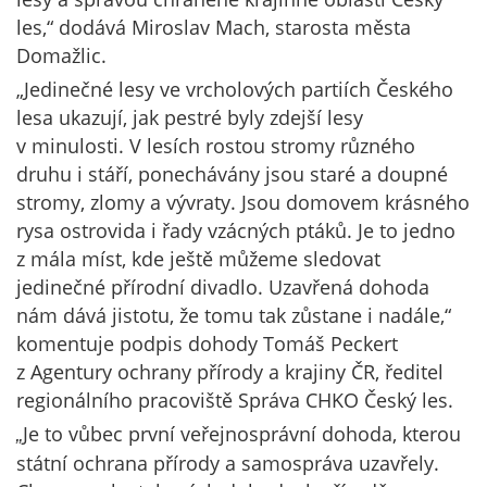
les,“ dodává Miroslav Mach, starosta města
Domažlic.
„Jedinečné lesy ve vrcholových partiích Českého
lesa ukazují, jak pestré byly zdejší lesy
v minulosti. V lesích rostou stromy různého
druhu i stáří, ponechávány jsou staré a doupné
stromy, zlomy a vývraty. Jsou domovem krásného
rysa ostrovida i řady vzácných ptáků. Je to jedno
z mála míst, kde ještě můžeme sledovat
jedinečné přírodní divadlo. Uzavřená dohoda
nám dává jistotu, že tomu tak zůstane i nadále,“
komentuje podpis dohody Tomáš Peckert
z Agentury ochrany přírody a krajiny ČR, ředitel
regionálního pracoviště Správa CHKO Český les.
Je to vůbec první veřejnosprávní dohoda, kterou
„
státní ochrana přírody a samospráva uzavřely.