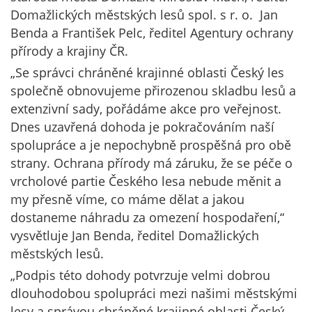
Domažlických městských lesů spol. s r. o. Jan
Benda a František Pelc, ředitel Agentury ochrany
přírody a krajiny ČR.
„Se správci chráněné krajinné oblasti Český les
společně obnovujeme přirozenou skladbu lesů a
extenzivní sady, pořádáme akce pro veřejnost.
Dnes uzavřená dohoda je pokračováním naší
spolupráce a je nepochybně prospěšná pro obě
strany. Ochrana přírody má záruku, že se péče o
vrcholové partie Českého lesa nebude měnit a
my přesně víme, co máme dělat a jakou
dostaneme náhradu za omezení hospodaření,“
vysvětluje Jan Benda, ředitel Domažlických
městských lesů.
„Podpis této dohody potvrzuje velmi dobrou
dlouhodobou spolupráci mezi našimi městskými
lesy a správou chráněné krajinné oblasti Český