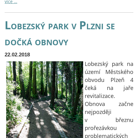
více …
Lobezský park v Plzni se
dočká obnovy
22.02.2018
Lobezský park na
území Městského
obvodu Plzeň 4
čeká na jaře
revitalizace.
Obnova začne
nejpozději
v březnu
prořezávkou
problematických