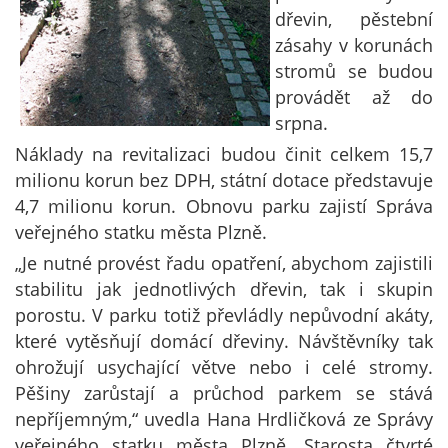
dřevin, pěstební
zásahy v korunách
stromů se budou
provádět až do
srpna.
Náklady na revitalizaci budou činit celkem 15,7
milionu korun bez DPH, státní dotace představuje
4,7 milionu korun. Obnovu parku zajistí Správa
veřejného statku města Plzně.
„Je nutné provést řadu opatření, abychom zajistili
stabilitu jak jednotlivých dřevin, tak i skupin
porostu. V parku totiž převládly nepůvodní akáty,
které vytěsňují domácí dřeviny. Návštěvníky tak
ohrožují usychající větve nebo i celé stromy.
Pěšiny zarůstají a průchod parkem se stává
nepříjemným,“ uvedla Hana Hrdličková ze Správy
veřejného statku města Plzně. Starosta čtvrté