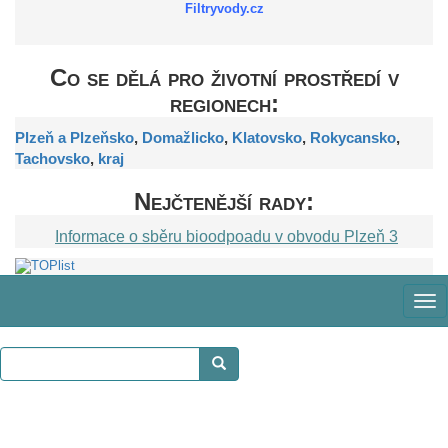
Filtryvody.cz
Co se dělá pro životní prostředí v
regionech:
Plzeň a Plzeňsko
,
Domažlicko
,
Klatovsko
,
Rokycansko
,
Tachovsko
,
kraj
Nejčtenější rady:
Informace o sběru bioodpoadu v obvodu Plzeň 3
Zob
me