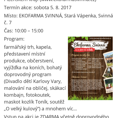
Termín akce: sobota 5. 8. 2017
Místo: EKOFARMA SVINNÁ, Stará Vápenka, Svinná
č. 7
Čas: 10:00 – 15:00
Program:
farmářský trh, kapela,
představení místní
produkce, občerstvení,
vyjížďka na koních, bohatý
doprovodný program
(Divadlo dětí Karlovy Vary,
malování na obličej, skákací
kombajn, fotokoutek,
maskot kozlík Toník, soutěž
„O velký kulový“) a mnohem víc…
Vstup na akci je ZDARMA včetně doprovodného