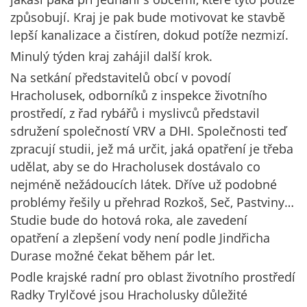
způsobují. Kraj je pak bude motivovat ke stavbě
lepší kanalizace a čistíren, dokud potíže nezmizí.
Minulý týden kraj zahájil další krok.
Na setkání představitelů obcí v povodí
Hracholusek, odborníků z inspekce životního
prostředí, z řad rybářů i myslivců představil
sdružení společností VRV a DHI. Společnosti teď
zpracují studii, jež má určit, jaká opatření je třeba
udělat, aby se do Hracholusek dostávalo co
nejméně nežádoucích látek. Dříve už podobné
problémy řešily u přehrad Rozkoš, Seč, Pastviny…
Studie bude do hotová roka, ale zavedení
opatření a zlepšení vody není podle Jindřicha
Durase možné čekat během pár let.
Podle krajské radní pro oblast životního prostředí
Radky Trylčové jsou Hracholusky důležité