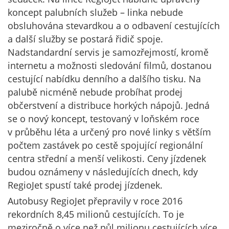
koncept palubních služeb – linka nebude
obsluhována stevardkou a o odbavení cestujících
a další služby se postará řidič spoje.
Nadstandardní servis je samozřejmostí, kromě
internetu a možnosti sledování filmů, dostanou
cestující nabídku denního a dalšího tisku. Na
palubě nicméně nebude probíhat prodej
občerstvení a distribuce horkých nápojů. Jedná
se o nový koncept, testovaný v loňském roce
v průběhu léta a určený pro nové linky s větším
počtem zastávek po cestě spojující regionální
centra střední a menší velikosti. Ceny jízdenek
budou oznámeny v následujících dnech, kdy
RegioJet spustí také prodej jízdenek.
Autobusy RegioJet přepravily v roce 2016
rekordních 8,45 milionů cestujících. To je
meziročně o více než půl milionu cestujících více