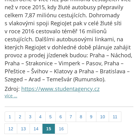
než v roce 2015, kdy žluté autobusy přepravily
celkem 7,87 miliónu cestujících. Dohromady
s vlakovými spoji RegioJet pak v celé žluté síti
v roce 2016 cestovalo téměř 16 milionů
cestujících. Dalšími autobusovými linkami, na
kterých RegioJet v dohledné době plánuje zahájit
provoz a prodej jízdenek budou: Praha – Náchod,
Praha – Strakonice – Vimperk – Pasov, Praha –
Přeštice – Švihov – Klatovy a Praha – Bratislava –
Szeged – Arad – Temešvár (Rumunsko).
Zdroj:
https://www.studentagency.cz
více …
1
2
3
4
5
6
7
8
9
10
11
12
13
14
15
16