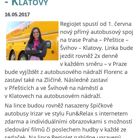
- Klatovy
16.05.2017
RegioJet spustí od 1. června
nový přímý autobusový spoj
na trase Praha – Přeštice –
Švihov – Klatovy. Linka bude
jezdit rovněž 2x denně
v každém směru – v Praze
bude vyjíždět z autobusového nádraží Florenc a
zastaví také na Zličíně. Následně zastaví
v Přešticích a ve Švihově na náměstí a
v Klatovech na autobusovém nádraží.
Na lince budou rovněž nasazeny špičkové
autobusy Irizar ve stylu Fun&Relax s internetem
zdarma a individuálními obrazovkami s možností
sledování filmů či poslechem hudby v každé ze
sedaček. Na lince RegioJet nabídne upravený