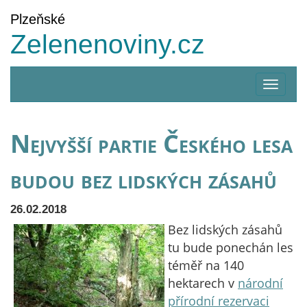
Plzeňské
Zelenenoviny.cz
Zobrazi
menu
Nejvyšší partie Českého lesa
budou bez lidských zásahů
26.02.2018
Bez lidských zásahů
tu bude ponechán les
téměř na 140
hektarech v
národní
přírodní rezervaci