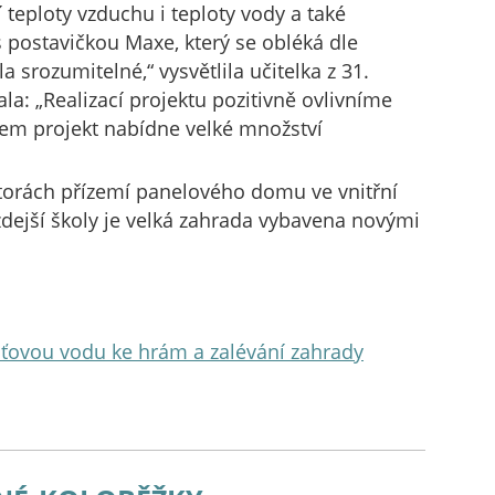
teploty vzduchu i teploty vody a také
 postavičkou Maxe, který se obléká dle
a srozumitelné,“ vysvětlila učitelka z 31.
la: „Realizací projektu pozitivně ovlivníme
em projekt nabídne velké množství
storách přízemí panelového domu ve vnitřní
 zdejší školy je velká zahrada vybavena novými
šťovou vodu ke hrám a zalévání zahrady