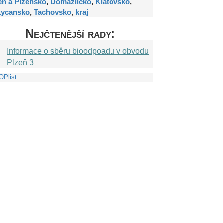
eň a Plzeňsko
,
Domažlicko
,
Klatovsko
,
kycansko
,
Tachovsko
,
kraj
Nejčtenější rady:
Informace o sběru bioodpoadu v obvodu
Plzeň 3