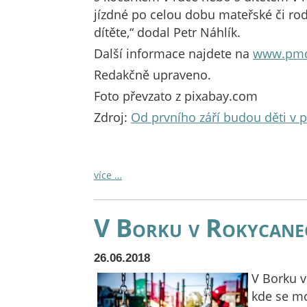
jízdné po celou dobu mateřské či ro
dítěte,“ dodal Petr Náhlík.
Další informace najdete na
www.pmd
Redakčně upraveno.
Foto převzato z pixabay.com
Zdroj:
Od prvního září budou děti v 
více …
V Borku v Rokycanech
26.06.2018
V Borku v
kde se mo