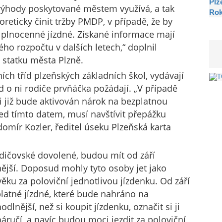
Plz
 výhody poskytované městem využívá, a tak
Ro
eoreticky činit tržby PMDP, v případě, že by
plnocenné jízdné. Získané informace mají
o rozpočtu v dalších letech,“ doplnil
 statku města Plzně.
ních tříd plzeňských základních škol, vydávají
o ni rodiče prvňáčka požádají. „V případě
ni již bude aktivován nárok na bezplatnou
před tímto datem, musí navštívit přepážku
domír Kozler, ředitel úseku Plzeňská karta
rodičovské dovolené, budou mít od září
ější. Doposud mohly tyto osoby jet jako
ěku za poloviční jednotlivou jízdenku. Od září
latné jízdné, které bude nahráno na
lnější, než si koupit jízdenku, označit si ji
áručí, a navíc budou moci jezdit za poloviční