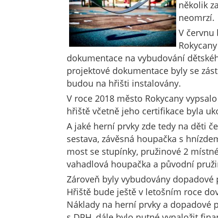
několik z
neomrzí.
V červnu 
Rokycany 
dokumentace na vybudování dětskéh
projektové dokumentace byly se zástu
budou na hřišti instalovány.
V roce 2018 město Rokycany vypsalo 
hřiště včetně jeho certifikace byla u
A jaké herní prvky zde tedy na děti če
sestava, závěsná houpačka s hnízdem
most se stupínky, pružinové 2 místn
vahadlová houpačka a původní pruž
Zároveň byly vybudovány dopadové p
Hřiště bude ještě v letošním roce d
Náklady na herní prvky a dopadové pl
s DPH, dále bylo nutné vynaložit fin