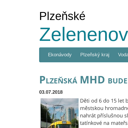
Plzeňské
Zelenenov
Ekonávody
Plzeňský kraj
Vod
Plzeňská MHD bude o
03.07.2018
Děti od 6 do 15 let
městskou hromadnou
nahrát příslušnou s
tatínkové na mateřs