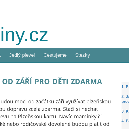
iny.cz
a
Jedlý plevel
Cestujeme
Stezky
d září pro děti zdarma
1. 
2. J
 budou moci od začátku září využívat plzeňskou
prod
 dopravu zcela zdarma. Stačí si nechat
3. 
levu na Plzeňskou kartu. Navíc maminky či
4. P
ké nebo rodičovské dovolené budou platit od