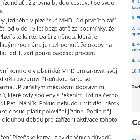
í jízdné ať už zrovna budou cestovat se svou
5. 
kap
í.
6. F
avy jízdného v plzeňské MHD. Od prvního září
ěti od 6 do 15 let bezplatně za podmínky, že
7. J
spr
lzeňské kartě. Další změnou, která je
ladým rodinám, je rozhodnutí, že osoby na
8. P
záh
atí od 1. září pouze padesát procent
9. J
avní kontrole v plzeňské MHD prokazovat svůj
10. 
dloží revizorovi Plzeňskou kartu se
arma. „Plzeňským městským dopravním
Rek
 které byly spojeny s řešením jízd na černo
vedl Petr Náhlík. Pokud nebudou mít děti nárok
ko dosud platit poloviční jízdné. Podle něj
 dlouhou dobou pro zařízení aktivace tohoto
Co
žení Plzeňské karty i z evidenčních důvodů –