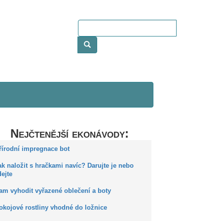
Nejčtenější ekonávody:
Přírodní impregnace bot
ak naložit s hračkami navíc? Darujte je nebo
ejte
Kam vyhodit vyřazené oblečení a boty
okojové rostliny vhodné do ložnice