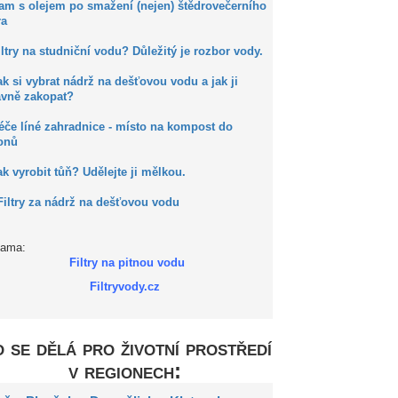
Kam s olejem po smažení (nejen) štědrovečerního
ra
iltry na studniční vodu? Důležitý je rozbor vody.
ak si vybrat nádrž na dešťovou vodu a jak ji
ávně zakopat?
éče líné zahradnice - místo na kompost do
onů
ak vyrobit tůň? Udělejte ji mělkou.
Filtry za nádrž na dešťovou vodu
lama:
Filtry na pitnou vodu
Filtryvody.cz
 se dělá pro životní prostředí
v regionech: