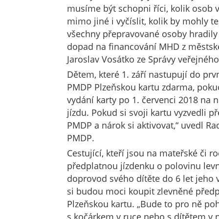
musíme být schopni říci, kolik osob
mimo jiné i vyčíslit, kolik by mohly t
všechny přepravované osoby hradily 
dopad na financování MHD z městskéh
Jaroslav Vosátko ze Správy veřejného
Dětem, které 1. září nastupují do prv
PMDP Plzeňskou kartu zdarma, pokud 
vydání karty po 1. červenci 2018 na 
jízdu. Pokud si svoji kartu vyzvedli 
PMDP a nárok si aktivovat,“ uvedl Ra
PMDP.
Cestující, kteří jsou na mateřské či 
předplatnou jízdenku o polovinu levn
doprovod svého dítěte do 6 let jeho v
si budou moci koupit zlevněné předp
Plzeňskou kartu. „Bude to pro ně pohod
s kočárkem v ruce nebo s dítětem v n